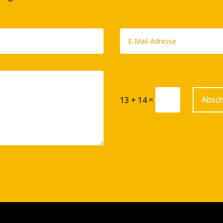
=
Absch
13 + 14