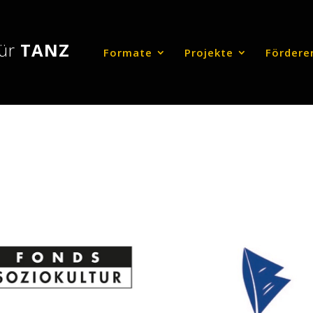
für
TANZ
Formate
Projekte
Fördere